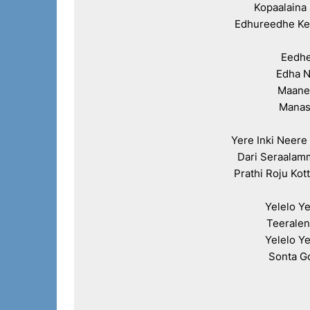
Kopaalaina 
Edhureedhe Ke
Eedhe
Edha N
Maaney
Manas
Yere Inki Neere
Dari Seraalam
Prathi Roju Ko
Yelelo Ye
Teeralen
Yelelo Ye
Sonta G