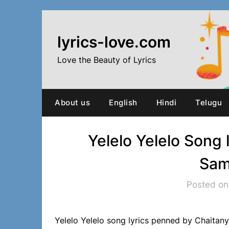
Skip
to
content
lyrics-love.com
Love the Beauty of Lyrics
About us
English
Hindi
Telugu
Yelelo Yelelo Song 
Sam
Posted on
Yelelo Yelelo song lyrics penned by Chaita