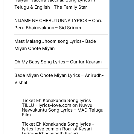
Telugu & English | The Family Star
NIJAME NE CHEBUTUNNA LYRICS – Ooru
Peru Bhairavakona – Sid Sriram
Mast Malang Jhoom song Lyrics– Bade
Miyan Chote Miyan
Oh My Baby Song Lyrics – Guntur Kaaram
Bade Miyan Chote Miyan Lyrics – Anirudh-
Vishal |
Ticket Eh Konakunda Song lyrics
TILLU - lyrics-love.com
on
Nuvvu
Navvukuntu Song Lyrics – MAD Telugu
Film
Ticket Eh Konakunda Song lyrics -
lyrics-love.com
on
Roar of Kesari
Lyrics – Bhagavanth Kesari