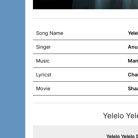
Song Name
Yele
Singer
Anur
Music
Man
Lyricst
Cha
Movie
Sha
Yelelo Yel
Yelelo Yelelo 