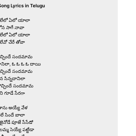
లేలో ఏలో యాలా

ోన సాగే నావా

లేలో ఏలో యాలా

ేవో చేరే తోవా

ుకొచ్చిందే సందమామ

ానిలా, ఓ ఓ ఓ ఓ దాయి

ుకొచ్చిందే సందమామ

న సిన్నదానిలా

ుకొచ్చిందే సందమామ

ని గూడే సేరగా

తాను అయ్యే వేళ

ే సిందే బాలా

నోడే పూజే సేసేడో

మ్మ సెయ్యే పట్టేడా
