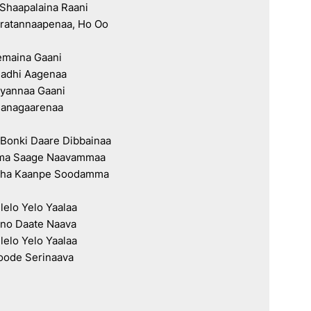
Shaapalaina Raani

ratannaapenaa, Ho Oo

maina Gaani

adhi Aagenaa

annaa Gaani

anagaarenaa

 Bonki Daare Dibbainaa

ma Saage Naavammaa

ttha Kaanpe Soodamma

lelo Yelo Yaalaa

no Daate Naava

lelo Yelo Yaalaa

oode Serinaava
