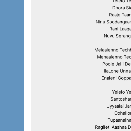
Yelelo Ye
Dhora Si
Raaje Taan
Ninu Soodangaan
Rani Laag
Nuvu Serang
Melaalenno Techh
Menaalenno Tec
Poole Jalli De
IlaLone Unn
Enaleni Gopp
Yelelo Ye
Santosha
Uyyaalai Ja
Oohallo
Tupaanaina
Ragileti Aashaa 