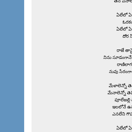
తన పేనాలన
ఏలేలో ఏ
ఓరకం
ఏలేలో ఏ
దోర సి
రాజే తాన
నిను సూడంగానే
రాణిలాగ 
నువు సేరంగా
మేళాలెన్నో తె
మేనాలెన్నో తె
పూలేజల్లి ద
ఇలలోనే ఉన
ఎనలేని గొప
ఏలేలో ఏ