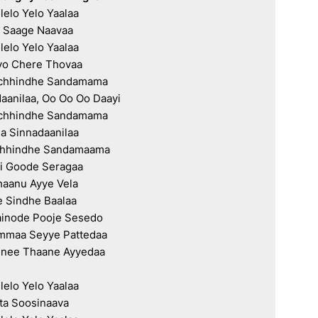
lelo Yelo Yaalaa

a Saage Naavaa

lelo Yelo Yaalaa

vo Chere Thovaa

chhindhe Sandamama

aanilaa, Oo Oo Oo Daayi

chhindhe Sandamama

a Sinnadaanilaa

chhindhe Sandamaama

i Goode Seragaa

anu Ayye Vela

 Sindhe Baalaa

ainode Pooje Sesedo

mmaa Seyye Pattedaa

nee Thaane Ayyedaa

lelo Yelo Yaalaa

ta Soosinaava
