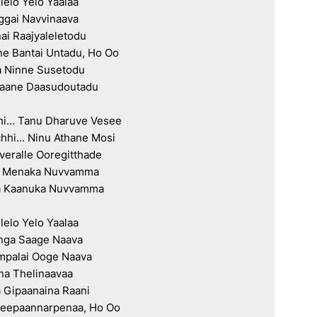
lelo Yelo Yaalaa

ggai Navvinaava

ai Raajyaleletodu

e Bantai Untadu, Ho Oo

a Ninne Susetodu

aane Daasudoutadu

i… Tanu Dharuve Vesee

hhi… Ninu Athane Mosi

veralle Ooregitthade

a Menaka Nuvvamma

a Kaanuka Nuvvamma

lelo Yelo Yaalaa

nga Saage Naava

mpalai Ooge Naava

na Thelinaavaa

 Gipaanaina Raani

Deepaannarpenaa, Ho Oo
