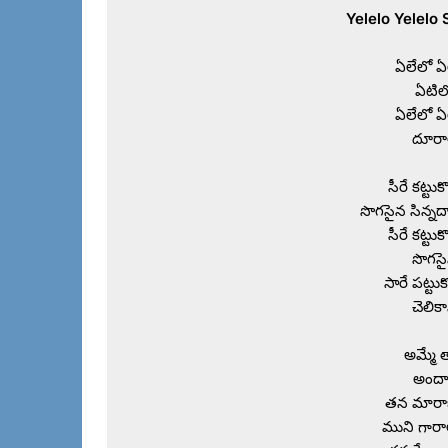
ఏలేలో ఏ
ఏటిల
ఏలేలో ఏ
దూరాల
సీరే కట్ట
సొగసైన సిన్నద
సీరే కట్ట
సొగసై
సారే పట్ట
చెలికా
అమ్మే 
అందాల
తన మారాజై
ముని గారాల