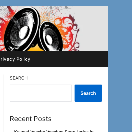
rivacy Policy
SEARCH
Search
Recent Posts
Kalyani Vaccha Vacchaa Song Lyrics In