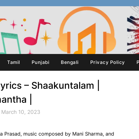
Tamil
Punjabi
Bengali
Privacy Policy
P
lyrics – Shaakuntalam |
antha |
 March 10, 2023
nya Prasad, music composed by Mani Sharma, and