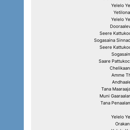
Yelelo Ye
Yetilon
Yelelo Ye
Dooraale
Seere Kattuko
Sogasaina Sinnad
Seere Kattuko
Sogasain
Saare Pattuko
Chelikaan
Amme Tha
Andhaale
Tana Maaraaj
Muni Gaaraala
Tana Penaalan
Yelelo Ye
Orakan