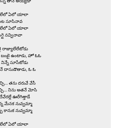
్నీ తానే అయ్యేడా

లేలో ఏలో యాలా

ట సూసినావ

లేలో ఏలో యాలా

గ్గై నవ్వినావా

ై రాజ్యాలేలేటోడు

 బంటై ఉంటాడు, హో ఓఓ

నిన్నే సూసేటోడు

నే దాసుడౌతాడు, ఓ ఓ

చ్చి… తను దరువే వేసీ

చ్చి… నిను అతనే మోసి

ేవేరల్లే ఊరేగిత్తాడే

్న మేనక నువ్వమ్మా

్ప కానుక నువ్వమ్మా

లేలో ఏలో యాలా
