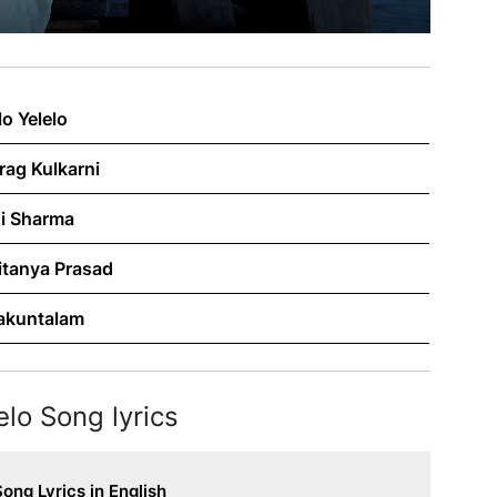
lo Yelelo
ag Kulkarni
i Sharma
itanya Prasad
akuntalam
elo Song lyrics
Song Lyrics in English