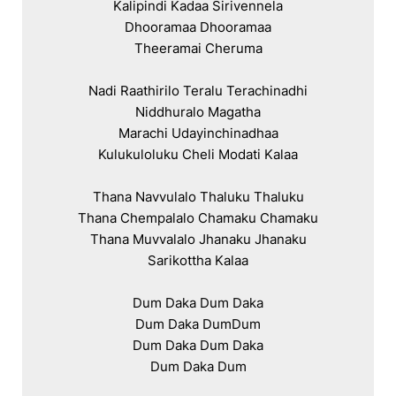
Kalipindi Kadaa Sirivennela

Dhooramaa Dhooramaa

Theeramai Cheruma

Nadi Raathirilo Teralu Terachinadhi

Niddhuralo Magatha

Marachi Udayinchinadhaa

Kulukuloluku Cheli Modati Kalaa

Thana Navvulalo Thaluku Thaluku

Thana Chempalalo Chamaku Chamaku

Thana Muvvalalo Jhanaku Jhanaku

Sarikottha Kalaa

Dum Daka Dum Daka

Dum Daka DumDum

Dum Daka Dum Daka

Dum Daka Dum
