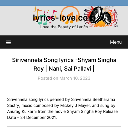
Skip
to
lyrics-love.com
content
Love the Beauty of Lyrics
Menu
Sirivennela Song lyrics -Shyam Singha
Roy | Nani, Sai Pallavi |
Posted on March 10, 2023
Sirivennela song lyrics penned by Sirivennela Seetharama
Sastry, music composed by Mickey J Meyer, and sung by
Anurag Kulkarni from the movie Shyam Singha Roy Release
Date – 24 December 2021.