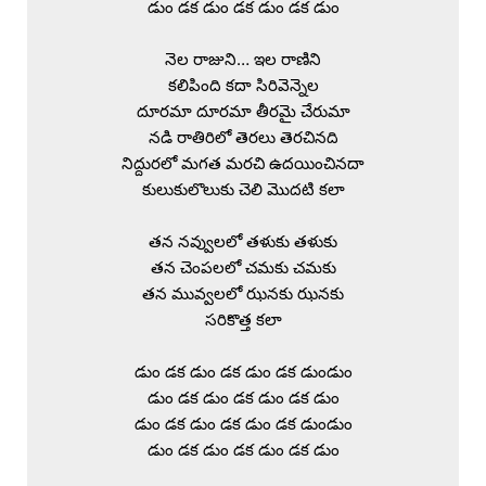
డుం డక డుం డక డుం డక డుం

నెల రాజుని… ఇల రాణిని

కలిపింది కదా సిరివెన్నెల

దూరమా దూరమా తీరమై చేరుమా

నడి రాతిరిలో తెరలు తెరచినది

నిద్దురలో మగత మరచి ఉదయించినదా

కులుకులొలుకు చెలి మొదటి కలా

తన నవ్వులలో తళుకు తళుకు

తన చెంపలలో చమకు చమకు

తన మువ్వలలో ఝనకు ఝనకు

సరికొత్త కలా

డుం డక డుం డక డుం డక డుండుం

డుం డక డుం డక డుం డక డుం

డుం డక డుం డక డుం డక డుండుం

డుం డక డుం డక డుం డక డుం
