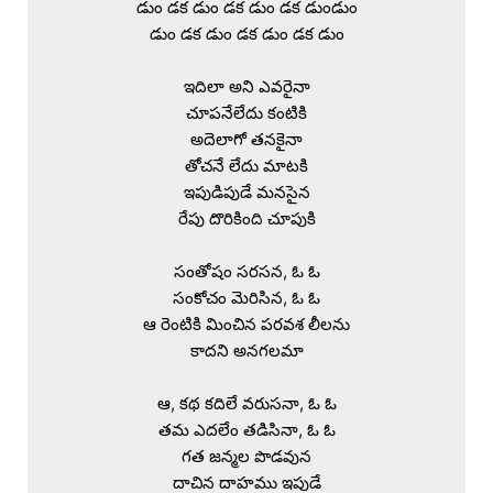
డుం డక డుం డక డుం డక డుండుం

డుం డక డుం డక డుం డక డుం

ఇదిలా అని ఎవరైనా

చూపనేలేదు కంటికి

అదెలాగో తనకైనా

తోచనే లేదు మాటకి

ఇపుడిపుడే మనసైన

రేపు దొరికింది చూపుకి

సంతోషం సరసన, ఓ ఓ

సంకోచం మెరిసిన, ఓ ఓ

ఆ రెంటికి మించిన పరవశ లీలను

కాదని అనగలమా

ఆ, కథ కదిలే వరుసనా, ఓ ఓ

తమ ఎదలేం తడిసినా, ఓ ఓ

గత జన్మల పొడవున

దాచిన దాహము ఇపుడే
