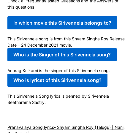
Check all frequently asked Questions and the Answers of
this questions
In which movie this Sirivennela belongs to?
This Sirivennela song is from this Shyam Singha Roy Release
Date – 24 December 2021 movie.
Who is the Singer of this Sirivennela song?
Anurag Kulkarni is the singer of this Sirivennela song.
Who is lyricst of this Sirivennela song?
This Sirivennela Song lyrics is penned by Sirivennela
Seetharama Sastry.
Pranavalaya Song lyrics- Shyam Singha Roy (Telugu) | Nani,