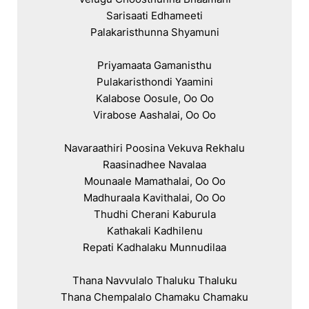
Sarisaati Edhameeti

Palakaristhunna Shyamuni

Priyamaata Gamanisthu

Pulakaristhondi Yaamini

Kalabose Oosule, Oo Oo

Virabose Aashalai, Oo Oo

Navaraathiri Poosina Vekuva Rekhalu

Raasinadhee Navalaa

Mounaale Mamathalai, Oo Oo

Madhuraala Kavithalai, Oo Oo

Thudhi Cherani Kaburula

Kathakali Kadhilenu

Repati Kadhalaku Munnudilaa

Thana Navvulalo Thaluku Thaluku

Thana Chempalalo Chamaku Chamaku
