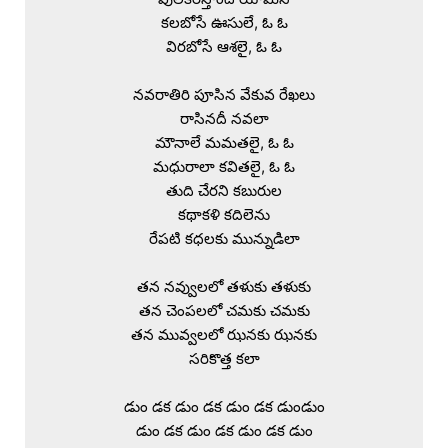
కలబోసే ఊసులే, ఓ ఓ

విరబోసే ఆశలై, ఓ ఓ

నవరాతిరి పూసిన వేకువ రేఖలు

రాసినదీ నవలా

మౌనాలే మమతలై, ఓ ఓ

మధురాలా కవితలై, ఓ ఓ

తుది చేరని కబురుల

కథాకళి కదిలెను

రేపటి కధలకు మున్నుడిలా

తన నవ్వులలో తళుకు తళుకు

తన చెంపలలో చమకు చమకు

తన మువ్వలలో ఝనకు ఝనకు

సరికొత్త కలా

డుం డక డుం డక డుం డక డుండుం

డుం డక డుం డక డుం డక డుం
