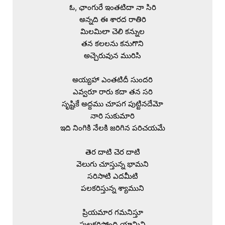
ఓ, ఛాంగురే ఇంతటిదా నా సిరి

అన్నది ఈ శారద రాతిరి

మిలమిలా చెలి కన్నుల

తన కలలను కనుగొని

అచ్చెరువున మురిసి

అయ్యహా ఎంతటిదీ సుందరి

ఎవ్వరూ రారు కదా తన సరి

సృష్టికే అద్దము చూపగ పుట్టినదేమో

నారి సుకుమారి

ఇది నింగికి నేలకి జరిగిన పరిచయమే

తెర దాటి చెర దాటి

వెలుగు చూస్తున్న భామని

సరిసాటి ఎదమీటి

పలకరిస్తున్న శ్యాముని

ప్రియమార గమనిస్తూ

పులకరిస్తోంది యామిని
