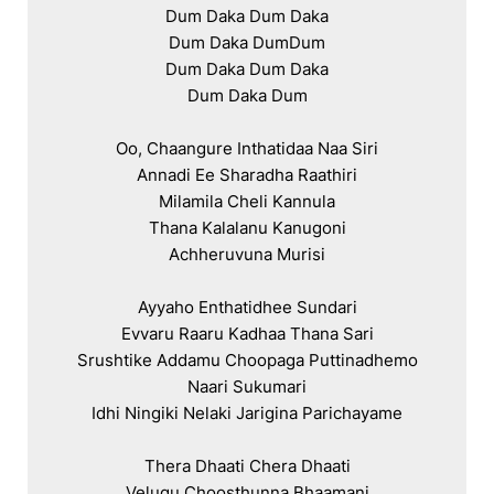
Dum Daka Dum Daka

Dum Daka DumDum

Dum Daka Dum Daka

Dum Daka Dum

Oo, Chaangure Inthatidaa Naa Siri

Annadi Ee Sharadha Raathiri

Milamila Cheli Kannula

Thana Kalalanu Kanugoni

Achheruvuna Murisi

Ayyaho Enthatidhee Sundari

Evvaru Raaru Kadhaa Thana Sari

Srushtike Addamu Choopaga Puttinadhemo

Naari Sukumari

Idhi Ningiki Nelaki Jarigina Parichayame

Thera Dhaati Chera Dhaati

Velugu Choosthunna Bhaamani
