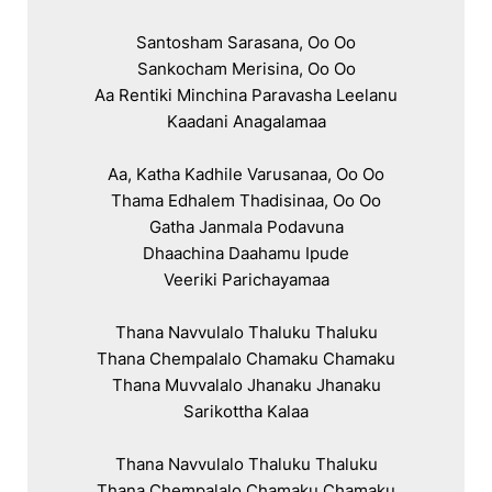
Santosham Sarasana, Oo Oo

Sankocham Merisina, Oo Oo

Aa Rentiki Minchina Paravasha Leelanu

Kaadani Anagalamaa

Aa, Katha Kadhile Varusanaa, Oo Oo

Thama Edhalem Thadisinaa, Oo Oo

Gatha Janmala Podavuna

Dhaachina Daahamu Ipude

Veeriki Parichayamaa

Thana Navvulalo Thaluku Thaluku

Thana Chempalalo Chamaku Chamaku

Thana Muvvalalo Jhanaku Jhanaku

Sarikottha Kalaa

Thana Navvulalo Thaluku Thaluku

Thana Chempalalo Chamaku Chamaku
