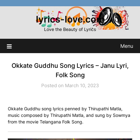
Skip
to
lyrics-love.com
content
Love the Beauty of Lyrics
Menu
Okkate Guddhu Song Lyrics – Janu Lyri,
Folk Song
Posted on March 10, 2023
Okkate Guddhu song lyrics penned by Thirupathi Matla,
music composed by Thirupathi Matla, and sung by Sowmya
from the movie Telangana Folk Song.