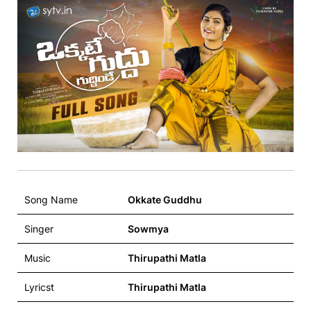
Song Name
Okkate Guddhu
Singer
Sowmya
Music
Thirupathi Matla
Lyricst
Thirupathi Matla