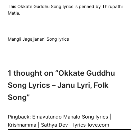
This Okkate Guddhu Song lyrics is penned by Thirupathi
Matla.
Mangli Jagajjanani Song lyrics
1 thought on “
Okkate Guddhu
Song Lyrics – Janu Lyri, Folk
Song
”
Pingback:
Emavutundo Manalo Song lyrics |
Krishnamma | Sathya Dev - lyrics-love.com