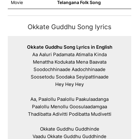
Movie
Telangana Folk Song
Okkate Guddhu Song lyrics
Okkate Guddhu Song Lyrics in English
Aa Aaluri Padamata Atimalla Kinda

Menattha Kodukata Mena Baavata

Soodochhinaade Aadochhinaade

Soosetodu Soodaka Seyipattinaade

Hey Hey Hey

Aa, Paalollu Paalollu Paakulaadanga

Paalollu Menollu Goosulaadamgaa

Thadibatta Adivitti Podibatta Mudivetti

Okkate Guddhu Guddhinde

Vaadu Okkate Guddhu Guddhinde
