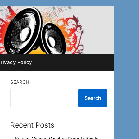
rivacy Policy
SEARCH
Search
Recent Posts
Kalyani Vaccha Vacchaa Song Lyrics In