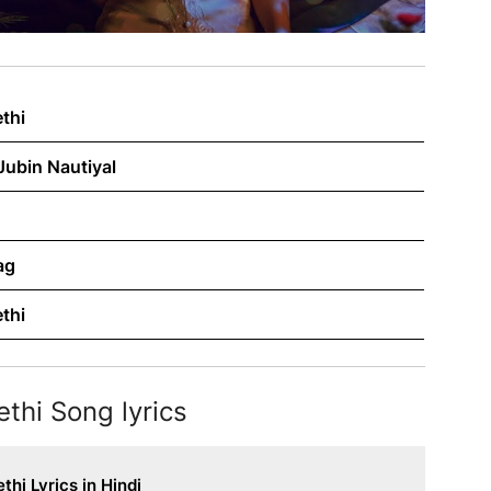
thi
Jubin Nautiyal
ag
thi
thi Song lyrics
hi Lyrics in Hindi
