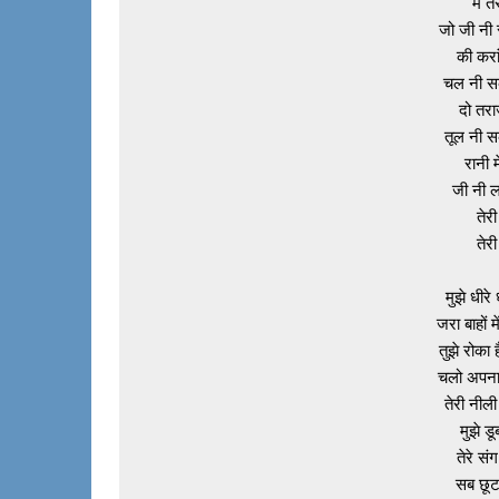
मैं त
जो जी नी
की करां 
चल नी स
दो तराज
तूल नी स
रानी मे
जी नी ल
तेरी
तेरी
मुझे धीरे 
जरा बाहों 
तुझे रोका ह
चलो अपना
तेरी नीली
मुझे डू
तेरे संग
सब छूटन