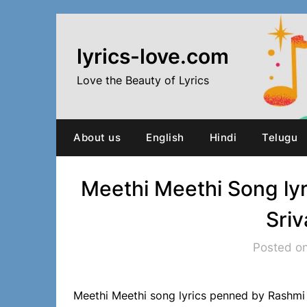
Skip
to
content
lyrics-love.com
Love the Beauty of Lyrics
About us
English
Hindi
Telugu
Meethi Meethi Song lyr
Sriv
Posted o
Meethi Meethi song lyrics penned by Rashmi