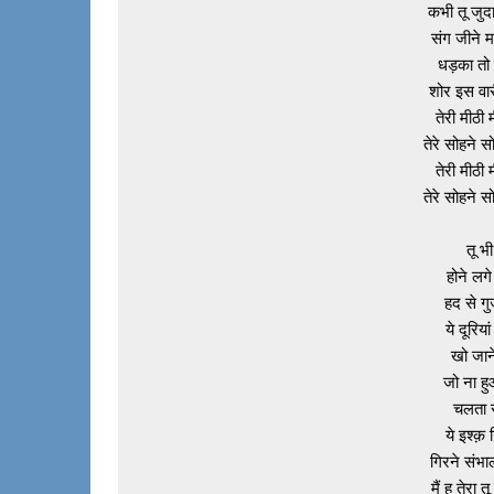
कभी तू जुद
संग जीने म
धड़का तो 
शोर इस वारी
तेरी मीठी म
तेरे सोहने सो
तेरी मीठी म
तेरे सोहने सो
तू भी
होने लगे
हद से गु
ये दूरिय
खो जाने
जो ना ह
चलता र
ये इश्क़
गिरने संभा
मैं हु तेरा त