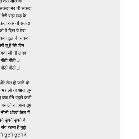
ेरी तेरी आंखावा

 सकदा मर नी सकदा

तेरी राहां छड़ के

कदा रुक नी सकदा

ो में दिल ये मेरा

कदा तूल नी सकदा

री तू है तेरे बिन

गदा जी नी लगदा

 मीठी मीठी ..!

 मीठी मीठी ..!

धीरे तेरा हो जाने दो

में भर लो ना आज तुम

ै क्या मैंने पहले कभी

 बनालो ना आज तुम

 नीली आँखों केश में

बने डूबने डूबने दे

 संग रहना है मुझे

े छूटने छूटने दे
