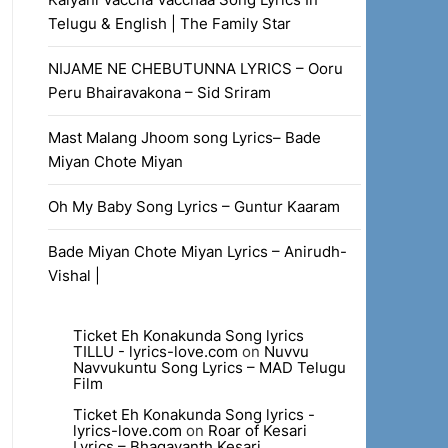
Telugu & English | The Family Star
NIJAME NE CHEBUTUNNA LYRICS – Ooru
Peru Bhairavakona – Sid Sriram
Mast Malang Jhoom song Lyrics– Bade
Miyan Chote Miyan
Oh My Baby Song Lyrics – Guntur Kaaram
Bade Miyan Chote Miyan Lyrics – Anirudh-
Vishal |
Ticket Eh Konakunda Song lyrics
TILLU - lyrics-love.com
on
Nuvvu
Navvukuntu Song Lyrics – MAD Telugu
Film
Ticket Eh Konakunda Song lyrics -
lyrics-love.com
on
Roar of Kesari
Lyrics – Bhagavanth Kesari