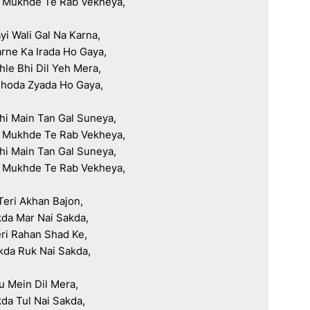
Mukhde Te Rab Vekheya,

i Wali Gal Na Karna,

ne Ka Irada Ho Gaya,

le Bhi Dil Yeh Mera,

Thoda Zyada Ho Gaya,

hi Main Tan Gal Suneya,

Mukhde Te Rab Vekheya,

hi Main Tan Gal Suneya,

Mukhde Te Rab Vekheya,

Teri Akhan Bajon,

da Mar Nai Sakda,

ri Rahan Shad Ke,

kda Ruk Nai Sakda,

u Mein Dil Mera,

da Tul Nai Sakda,
