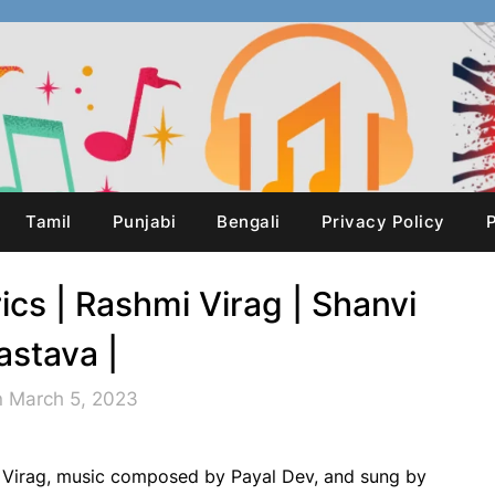
Tamil
Punjabi
Bengali
Privacy Policy
P
ics | Rashmi Virag | Shanvi
astava |
n March 5, 2023
 Virag, music composed by Payal Dev, and sung by