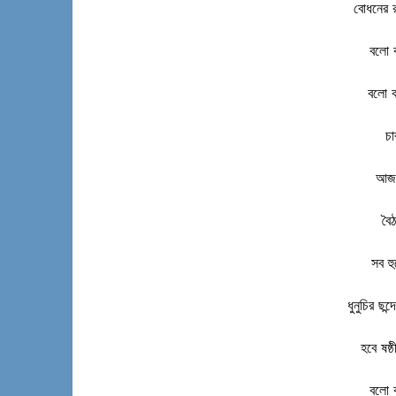
বোধনের র
বলো ব
বলো ব
চা
আজ ফ
বৈ
সব হ
ধুনুচির ছন
হবে ষষ্
বলো ব