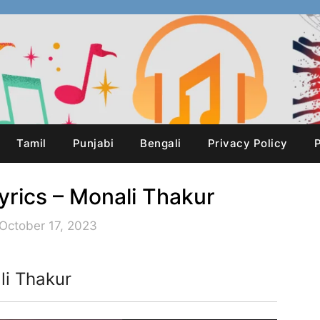
Tamil
Punjabi
Bengali
Privacy Policy
P
yrics – Monali Thakur
October 17, 2023
li Thakur