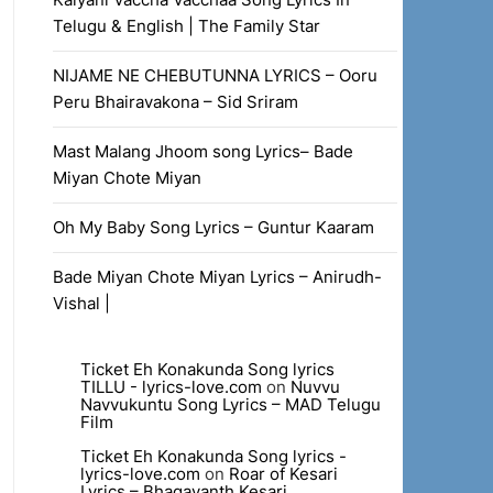
Telugu & English | The Family Star
NIJAME NE CHEBUTUNNA LYRICS – Ooru
Peru Bhairavakona – Sid Sriram
Mast Malang Jhoom song Lyrics– Bade
Miyan Chote Miyan
Oh My Baby Song Lyrics – Guntur Kaaram
Bade Miyan Chote Miyan Lyrics – Anirudh-
Vishal |
Ticket Eh Konakunda Song lyrics
TILLU - lyrics-love.com
on
Nuvvu
Navvukuntu Song Lyrics – MAD Telugu
Film
Ticket Eh Konakunda Song lyrics -
lyrics-love.com
on
Roar of Kesari
Lyrics – Bhagavanth Kesari