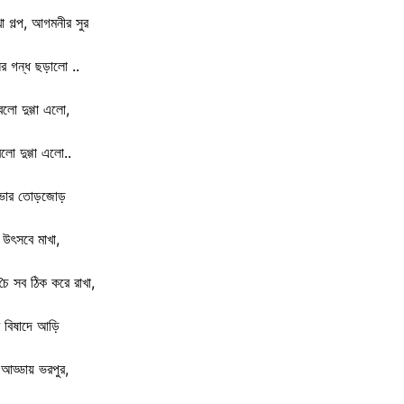
া গল্প, আগমনীর সুর
লির গন্ধ ছড়ালো ..
লো দুগ্গা এলো,
লো দুগ্গা এলো..
ভোর তোড়জোড়
উৎসবে মাখা,
ৈ সব ঠিক করে রাখা,
 বিষাদে আড়ি
আড্ডায় ভরপুর,