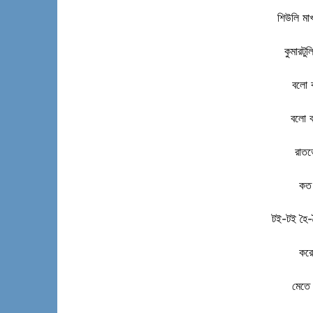
শিউলি মাখ
কুমারটু
বলো ব
বলো ব
রাত
কত 
টই-টই হৈ-চ
করে
মেতে 