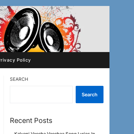
rivacy Policy
SEARCH
Search
Recent Posts
Kalyani Vaccha Vacchaa Song Lyrics In