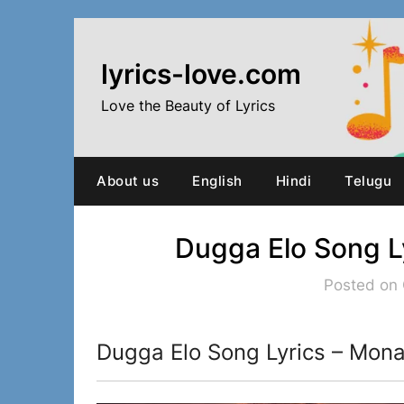
Skip
to
content
lyrics-love.com
Love the Beauty of Lyrics
About us
English
Hindi
Telugu
Dugga Elo Song L
Posted on 
Dugga Elo Song Lyrics – Mona