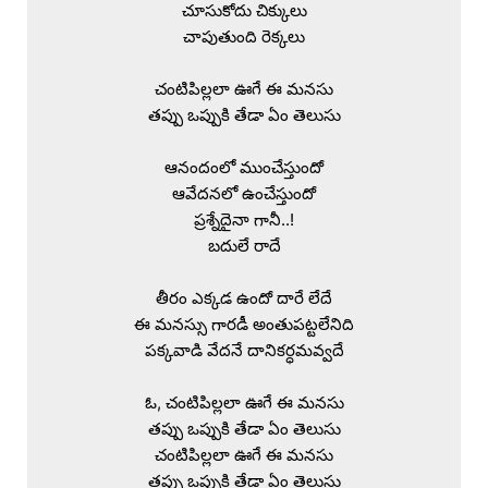
చూసుకోదు చిక్కులు

చాపుతుంది రెక్కలు

చంటిపిల్లలా ఊగే ఈ మనసు

తప్పు ఒప్పుకి తేడా ఏం తెలుసు

ఆనందంలో ముంచేస్తుందో

ఆవేదనలో ఉంచేస్తుందో

ప్రశ్నేదైనా గానీ..!

బదులే రాదే

తీరం ఎక్కడ ఉందో దారే లేదే

ఈ మనస్సు గారడీ అంతుపట్టలేనిది

పక్కవాడి వేదనే దానికర్ధమవ్వదే

ఓ, చంటిపిల్లలా ఊగే ఈ మనసు

తప్పు ఒప్పుకి తేడా ఏం తెలుసు

చంటిపిల్లలా ఊగే ఈ మనసు

తప్పు ఒప్పుకి తేడా ఏం తెలుసు
