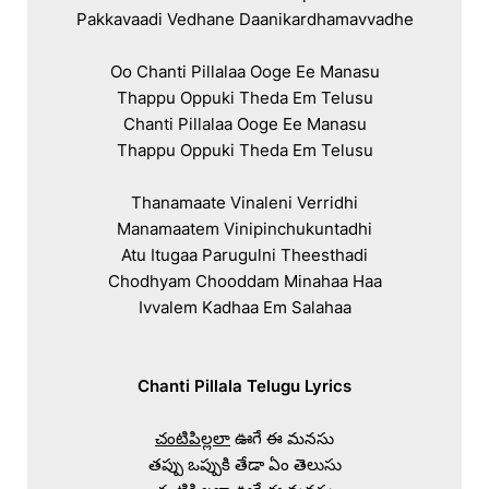
Pakkavaadi Vedhane Daanikardhamavvadhe

Oo Chanti Pillalaa Ooge Ee Manasu

Thappu Oppuki Theda Em Telusu

Chanti Pillalaa Ooge Ee Manasu

Thappu Oppuki Theda Em Telusu

Thanamaate Vinaleni Verridhi

Manamaatem Vinipinchukuntadhi

Atu Itugaa Parugulni Theesthadi

Chodhyam Chooddam Minahaa Haa

Ivvalem Kadhaa Em Salahaa

Chanti Pillala Telugu Lyrics
చంటిపిల్లలా
 ఊగే ఈ మనసు

తప్పు ఒప్పుకి తేడా ఏం తెలుసు
