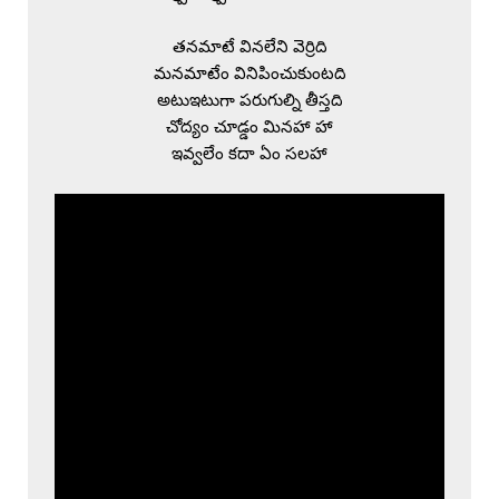
తనమాటే వినలేని వెర్రిది

మనమాటేం వినిపించుకుంటది

అటుఇటుగా పరుగుల్ని తీస్తది

చోద్యం చూడ్డం మినహా హా

ఇవ్వలేం కదా ఏం సలహా
