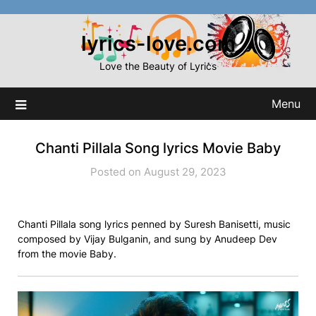
Skip
to
lyrics-love.com
content
Love the Beauty of Lyrics
Menu
Chanti Pillala Song lyrics Movie Baby
Posted on August 29, 2023
Chanti Pillala song lyrics penned by Suresh Banisetti, music
composed by Vijay Bulganin, and sung by Anudeep Dev
from the movie Baby.