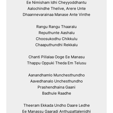
Ee Nimisham Idhi Cheyyoddhantu

Aalochindhe Thelive, Arere Unte

Dhaannevarainaa Manase Ante Vinthe

Rangu Rangu Thaaralu

Reputhunte Aashalu

Choosukodhu Chikkulu

Chaaputhundhi Rekkalu

Chanti Pillalaa Ooge Ee Manasu

Thappu Oppuki Theda Em Telusu

Aanandhamlo Munchesthundho

Aavedhanalo Unchesthundho

Prashendhaina Gaani

Badhule Raadhe

Theeram Ekkada Undho Daare Ledhe

Ee Manassu Gaaradi Anthupattalenidhi
