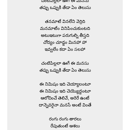
చంటిపిల్లలా ఊగే ఈ మనసు

తప్పు ఒప్పుకి తేడా ఏం తెలుసు

తనమాటే వినలేని వెర్రిది

మనమాటేం వినిపించుకుంటది

అటుఇటుగా పరుగుల్ని తీస్తది

చోద్యం చూడ్డం మినహా హా

ఇవ్వలేం కదా ఏం సలహా

చంటిపిల్లలా ఊగే ఈ మనసు

తప్పు ఒప్పుకి తేడా ఏం తెలుసు

ఈ నిమిషం ఇది చెయ్యాలంటూ

ఈ నిమిషం ఇది చెయ్యొద్దంటూ

ఆలోచించే తెలివే, అరెరే ఉంటే

దాన్నెవరైనా మనసే అంటే వింతే

రంగు రంగు తారలు

రేపుతుంటే ఆశలు
