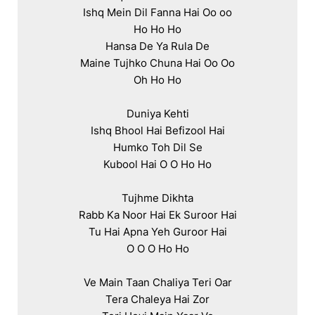
Ishq Mein Dil Fanna Hai Oo oo

Ho Ho Ho

Hansa De Ya Rula De

Maine Tujhko Chuna Hai Oo Oo

Oh Ho Ho

Duniya Kehti

Ishq Bhool Hai Befizool Hai

Humko Toh Dil Se

Kubool Hai O O Ho Ho

Tujhme Dikhta

Rabb Ka Noor Hai Ek Suroor Hai

Tu Hai Apna Yeh Guroor Hai

O O O Ho Ho

Ve Main Taan Chaliya Teri Oar

Tera Chaleya Hai Zor
