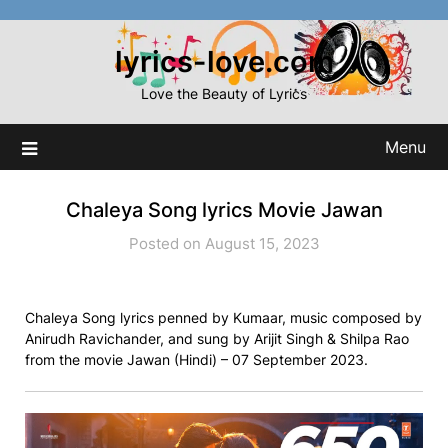
Skip
to
lyrics-love.com
content
Love the Beauty of Lyrics
Menu
Chaleya Song lyrics Movie Jawan
Posted on August 15, 2023
Chaleya Song lyrics penned by Kumaar, music composed by
Anirudh Ravichander, and sung by Arijit Singh & Shilpa Rao
from the movie Jawan (Hindi) – 07 September 2023.