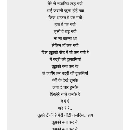
तेरे से नजरिया लड़ गयी

आई जवानी जुल्म होई गवा

किस आफत में पड गयी

हाय मैं मर गयी

सूली पे चढ़ गयी

ना ना कहना था

लेकिन हाँ कर गयी

दिल तुझको सेंड मैं तो कर गयी रे

मैं बद्री की दुलहनियां

तुझको बना कर के

ले जायेंगे हम बद्री की दुल्हनियां

बेबी के देखे झुमके

लगा दे चार ठुमके

छिछोरे नाचे जमके रे

ऐ ऐ ऐ

अरे रे रे..

तुझपे टीकी है मेरी नॉटी नजरिया.. हाय

तुझको बना कर के

तुझको बना कर के
