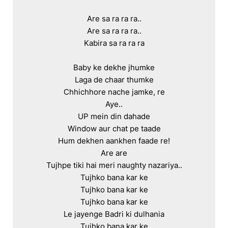
Are sa ra ra ra..

Are sa ra ra ra..

Kabira sa ra ra ra

Baby ke dekhe jhumke

Laga de chaar thumke

Chhichhore nache jamke, re

Aye..

UP mein din dahade

Window aur chat pe taade

Hum dekhen aankhen faade re!

Are are

Tujhpe tiki hai meri naughty nazariya..

Tujhko bana kar ke

Tujhko bana kar ke

Tujhko bana kar ke

Le jayenge Badri ki dulhania

Tujhko bana kar ke
