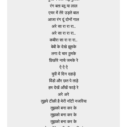
रंग बता ब्लू या लाल

एयर में तेरे उड़ते बाल

आजा रंग दूं दोनों गाल

अरे सा रा रा रा..

अरे सा रा रा रा..

कबीरा सा रा रा रा..

बेबी के देखे झुमके

लगा दे चार ठुमके

छिछोरे नाचे जमके रे

ऐ ऐ ऐ

युपी में दिन दहाड़े

विंडो और छत पे ताड़े

हम देखें आँखें फाड़े रे

अरे अरे

तुझपे टीकी है मेरी नॉटी नजरिया

तुझको बना कर के

तुझको बना कर के

तुझको बना कर के
