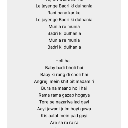
Le jayenge Badri ki dulhania

Rani bana kar ke

Le jayenge Badri ki dulhania

Munia re munia

Badri ki dulhania

Munia re munia

Badri ki dulhania

Holi hai..

Baby badi bholi hai

Baby ki rang di choli hai

Angreji mein khit pit madam ri

Bura na maano holi hai

Rama rama gazab hogaya

Tere se nazariya lad gayi

Aayi jawani julm hoyi gawa

Kis aafat mein pad gayi

Are sa ra ra ra
