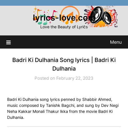
Skip
to
lyrics-love.com
content
Love the Beauty of Lyrics
Menu
Badri Ki Dulhania Song lyrics | Badri Ki
Dulhania
Posted on February 22, 2023
Badri Ki Dulhania song lyrics penned by Shabbir Ahmed,
music composed by Tanishk Bagchi, and sung by Dev Negi
Neha Kakkar Monali Thakur Ikka from the movie Badri Ki
Dulhania.