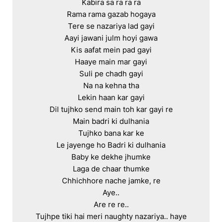
Kabira sa ra ra ra

Rama rama gazab hogaya

Tere se nazariya lad gayi

Aayi jawani julm hoyi gawa

Kis aafat mein pad gayi

Haaye main mar gayi

Suli pe chadh gayi

Na na kehna tha

Lekin haan kar gayi

Dil tujhko send main toh kar gayi re

Main badri ki dulhania

Tujhko bana kar ke

Le jayenge ho Badri ki dulhania

Baby ke dekhe jhumke

Laga de chaar thumke

Chhichhore nache jamke, re

Aye..

Are re re..

Tujhpe tiki hai meri naughty nazariya.. haye
