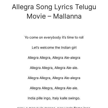
Allegra Song Lyrics Telugu
Movie – Mallanna
Yo come on everybody it’s time to roll
Let’s welcome the Indian girl
Allegra Allegra, Allegra Ale-alegra
Allegra Allegra, Allegra Ale-ale.
Allegra Allegra, Allegra Ale-alegra
Allegra Allegra, Allegra Ale-ale.
India pille ingo, Italy kalle swingo.