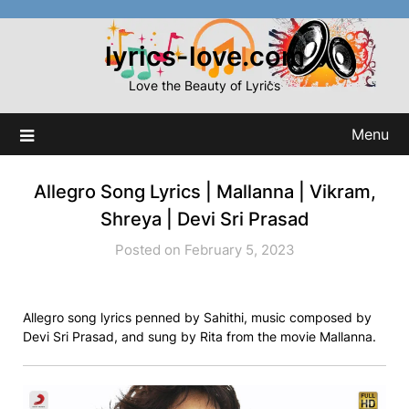
Skip
to
lyrics-love.com
content
Love the Beauty of Lyrics
Menu
Allegro Song Lyrics | Mallanna | Vikram,
Shreya | Devi Sri Prasad
Posted on February 5, 2023
Allegro song lyrics penned by Sahithi, music composed by
Devi Sri Prasad, and sung by Rita from the movie Mallanna.