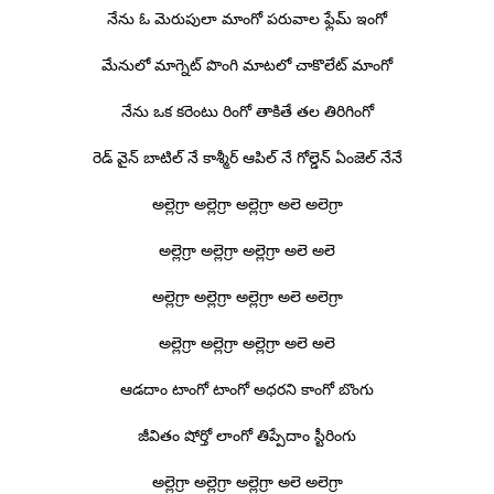
నేను ఓ మెరుపులా మాంగో పరువాల ఫ్లేమ్ ఇంగో
మేనులో మాగ్నెట్ పొంగి మాటలో చాకొలేట్ మాంగో
నేను ఒక కరెంటు రింగో తాకితే తల తిరిగింగో
రెడ్ వైన్ బాటిల్ నే కాశ్మీర్ ఆపిల్ నే గోల్డెన్ ఏంజెల్ నేనే
అల్లెగ్రా అల్లెగ్రా అల్లెగ్రా అలె అలెగ్రా
అల్లెగ్రా అల్లెగ్రా అల్లెగ్రా అలె అలె
అల్లెగ్రా అల్లెగ్రా అల్లెగ్రా అలె అలెగ్రా
అల్లెగ్రా అల్లెగ్రా అల్లెగ్రా అలె అలె
ఆడదాం టాంగో టాంగో అధరని కాంగో బొంగు
జీవితం షోర్తో లాంగో తిప్పేదాం స్టీరింగు
అల్లెగ్రా అల్లెగ్రా అల్లెగ్రా అలె అలెగ్రా