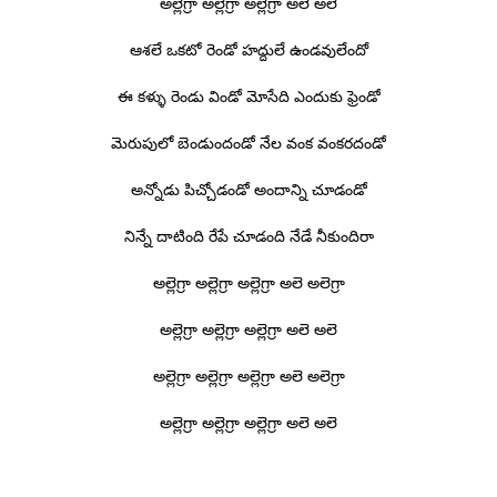
అల్లెగ్రా అల్లెగ్రా అల్లెగ్రా అలె అలె
ఆశలే ఒకటో రెండో హద్దులే ఉండవులేందో
ఈ కళ్ళు రెండు విండో మోసేది ఎందుకు ఫ్రెండో
మెరుపులో బెండుందండో నేల వంక వంకరదండో
అన్నోడు పిచ్చోడండో అందాన్ని చూడండో
నిన్నే దాటింది రేపే చూడంది నేడే నీకుందిరా
అల్లెగ్రా అల్లెగ్రా అల్లెగ్రా అలె అలెగ్రా
అల్లెగ్రా అల్లెగ్రా అల్లెగ్రా అలె అలె
అల్లెగ్రా అల్లెగ్రా అల్లెగ్రా అలె అలెగ్రా
అల్లెగ్రా అల్లెగ్రా అల్లెగ్రా అలె అలె