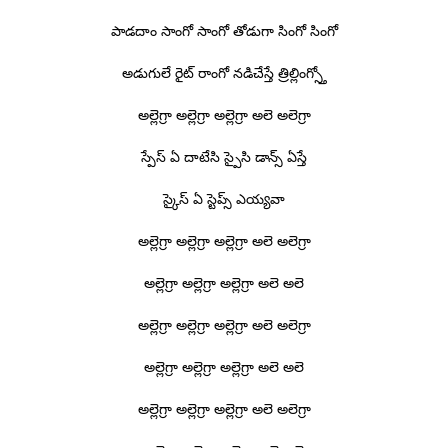
పాడదాం సాంగో సాంగో తోడుగా సింగో సింగో
అడుగులే రైట్ రాంగో నడిచేస్తే త్రిల్లింగ్స్తో
అల్లెగ్రా అల్లెగ్రా అల్లెగ్రా అలె అలెగ్రా
స్పేస్ ఏ దాటేసి స్పైసి డాన్స్ ఏస్తే
స్కైస్ ఏ స్టెప్స్ ఎయ్యవా
అల్లెగ్రా అల్లెగ్రా అల్లెగ్రా అలె అలెగ్రా
అల్లెగ్రా అల్లెగ్రా అల్లెగ్రా అలె అలె
అల్లెగ్రా అల్లెగ్రా అల్లెగ్రా అలె అలెగ్రా
అల్లెగ్రా అల్లెగ్రా అల్లెగ్రా అలె అలె
అల్లెగ్రా అల్లెగ్రా అల్లెగ్రా అలె అలెగ్రా