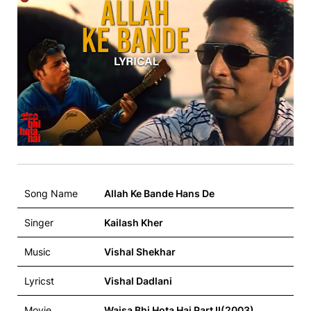
Song Name
Allah Ke Bande Hans De
Singer
Kailash Kher
Music
Vishal Shekhar
Lyricst
Vishal Dadlani
Movie
Waisa Bhi Hota Hai Part II(2003)