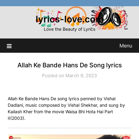
Skip
to
lyrics-love.com
content
Love the Beauty of Lyrics
Menu
Allah Ke Bande Hans De Song lyrics
Posted on March 9, 2023
Allah Ke Bande Hans De song lyrics penned by Vishal
Dadlani, music composed by Vishal Shekhar, and sung by
Kailash Kher from the movie Waisa Bhi Hota Hai Part
II(2003).