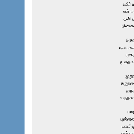
உயிர் 
உன் ம
தவி 
நினைவ
அக
முக ந
முக
முருந
முறு
தருந
தரு
வருந
யார
புன்னக
யாவிலு
என் மன