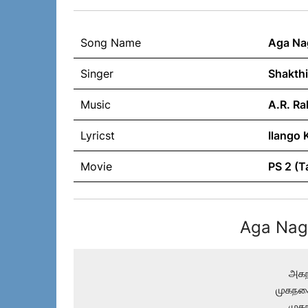
Song Name
Aga Na
Singer
Shakth
Music
A.R. R
Lyricst
Ilango 
Movie
PS 2 (T
Aga Naga
அக
முகநக
முக