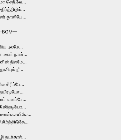
 மர செறிவே…

திர்த்திடும்…

மலர் தூளியே…

—BGM—

ிய புலமே…

 மகள் நான்…

ின் நிலமே…

ரசியும் நீ…

ல சிரிப்பே…

ுயிரடியோ…

ளம் வனப்பே…

கினிதடியோ…

னைக்கையிலே…

ிலிர்த்திடுதே…

ழி நடந்தால்…
