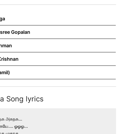
ga
isree Gopalan
ahman
Krishnan
amil)
 Song lyrics
நக அகநக…

ையே…. ஓஓஓ…

நக முகநக…
