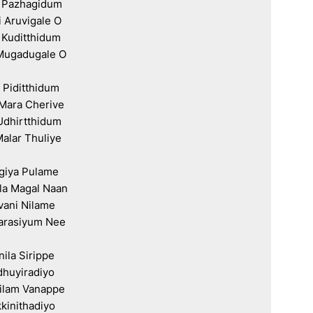
 Pazhagidum

 Aruvigale O

 Kuditthidum

Mugadugale O

 Piditthidum

Mara Cherive

Udhirtthidum

alar Thuliye

giya Pulame

la Magal Naan

vani Nilame

rasiyum Nee

nila Sirippe

huyiradiyo

ilam Vanappe

kinithadiyo
