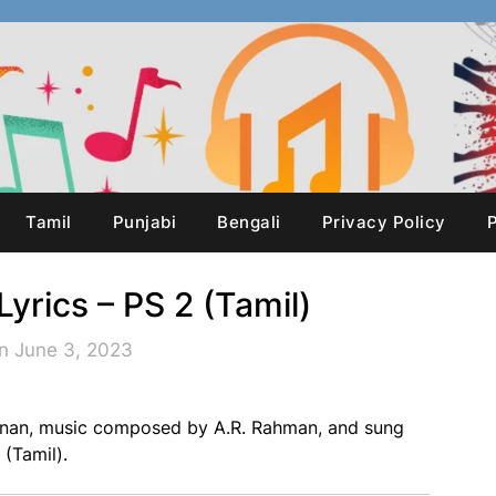
Tamil
Punjabi
Bengali
Privacy Policy
P
yrics – PS 2 (Tamil)
n June 3, 2023
hnan, music composed by A.R. Rahman, and sung
(Tamil).