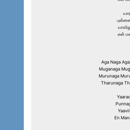
யார
புன்னக
யாவிலு
என் மன
Aga Naga Aga
Muganaga Muga
Murunaga Muru
Tharunaga Th
Yaara
Punnag
Yaavi
En Man