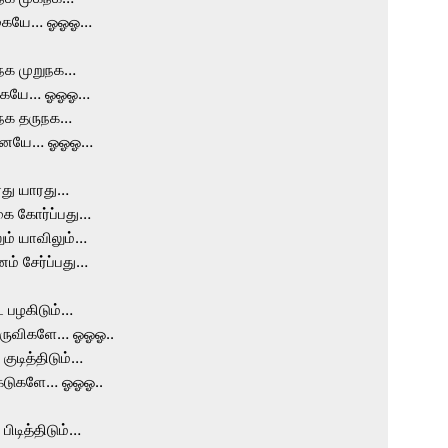
கையே… ஓஓஓ…

நக முறுநக…

கையே… ஓஓஓ…

நக தருநக…

னையே… ஓஓஓ…

து யாரது…

ை கோர்ப்பது…

ம் யாவிலும்…

ம் சேர்ப்பது…

 பழகிடும்…

ுவிகளே… ஓஓஓ..

 குடித்திடும்…

டுகளே… ஓஓஓ..

பிடித்திடும்…
