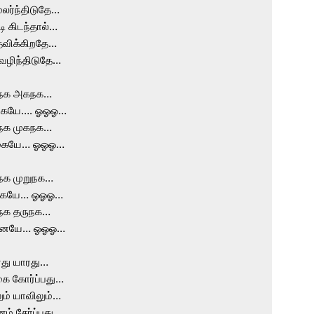
மலர்ந்திடுதே…

டி கிடந்தால்…

தவிக்கிறதே…

ழிந்திடுதே…

நக அகநக…

கையே…. ஓஓஓ…

நக முகநக…

கையே… ஓஓஓ…

நக முறுநக…

கையே… ஓஓஓ…

நக தருநக…

னையே… ஓஓஓ…

து யாரது…

ை கோர்ப்பது…

ம் யாவிலும்…

ம் சேர்ப்பது…
