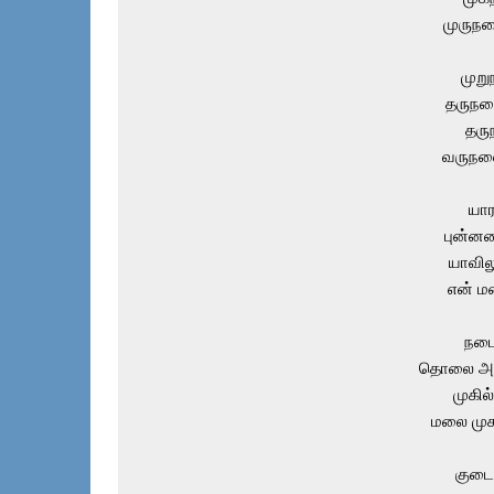
முருந
முறு
தருந
தரு
வருந
யார
புன்னக
யாவிலு
என் மன
நடை
தொலை அர
முகில்
மலை முக
குடை 