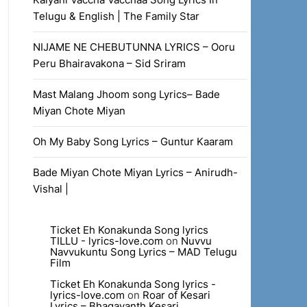
Telugu & English | The Family Star
NIJAME NE CHEBUTUNNA LYRICS – Ooru
Peru Bhairavakona – Sid Sriram
Mast Malang Jhoom song Lyrics– Bade
Miyan Chote Miyan
Oh My Baby Song Lyrics – Guntur Kaaram
Bade Miyan Chote Miyan Lyrics – Anirudh-
Vishal |
Ticket Eh Konakunda Song lyrics
TILLU - lyrics-love.com
on
Nuvvu
Navvukuntu Song Lyrics – MAD Telugu
Film
Ticket Eh Konakunda Song lyrics -
lyrics-love.com
on
Roar of Kesari
Lyrics – Bhagavanth Kesari