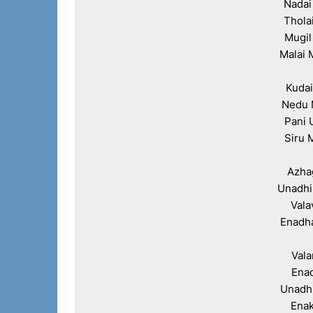
Nadai
Tholai
Mugil
Malai 
Kudai
Nedu 
Pani 
Siru M
Azha
Unadhi
Vala
Enadha
Vala
Enad
Unadh
Enak