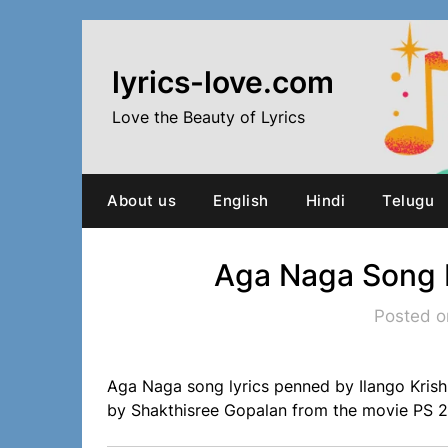
Skip
to
content
lyrics-love.com
Love the Beauty of Lyrics
About us
English
Hindi
Telugu
Aga Naga Song L
Posted o
Aga Naga song lyrics penned by Ilango Kris
by Shakthisree Gopalan from the movie PS 2 