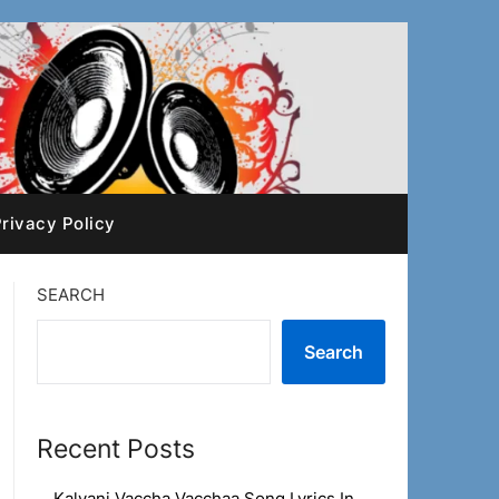
rivacy Policy
SEARCH
Search
Recent Posts
Kalyani Vaccha Vacchaa Song Lyrics In