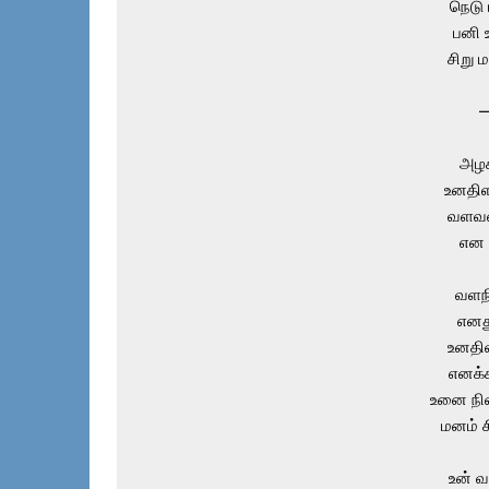
நெடு
பனி உ
சிறு 
அழக
உனதிள
வளவன
என த
வளநி
எனத
உனதி
எனக்
உனை நி
மனம் ச
உன் வ