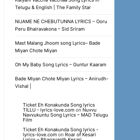
Telugu & English | The Family Star
NIJAME NE CHEBUTUNNA LYRICS – Ooru
Peru Bhairavakona – Sid Sriram
Mast Malang Jhoom song Lyrics– Bade
Miyan Chote Miyan
Oh My Baby Song Lyrics – Guntur Kaaram
Bade Miyan Chote Miyan Lyrics – Anirudh-
Vishal |
Ticket Eh Konakunda Song lyrics
TILLU - lyrics-love.com
on
Nuvvu
Navvukuntu Song Lyrics – MAD Telugu
Film
Ticket Eh Konakunda Song lyrics -
lyrics-love.com
on
Roar of Kesari
Lyrics – Bhagavanth Kesari