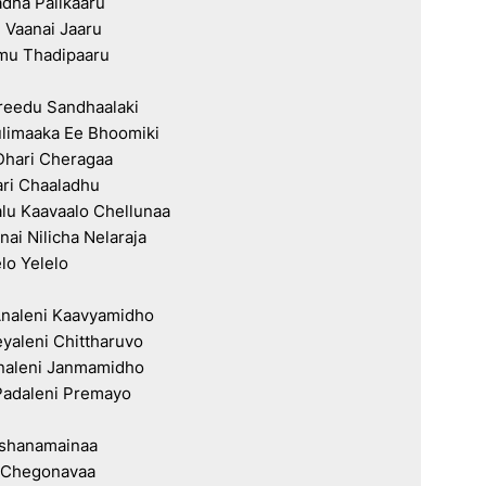
dha Palikaaru

Vaanai Jaaru

u Thadipaaru

reedu Sandhaalaki

limaaka Ee Bhoomiki

Dhari Cheragaa

ri Chaaladhu

alu Kaavaalo Chellunaa

ai Nilicha Nelaraja

lo Yelelo

naleni Kaavyamidho

yaleni Chittharuvo

analeni Janmamidho

Padaleni Premayo

shanamainaa

Chegonavaa
