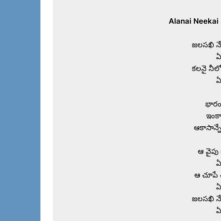
జలసఖి నే
ఏ
కలనై నీల
ఏ
భారం
ఇంకా
ఆకాసాన్నే
ఆ వైపు 
ఏ
ఆ చూపే 
ఏ
జలసఖి నే
ఏ