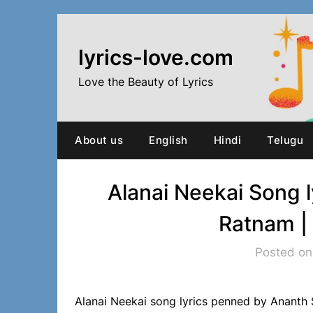
Skip
to
content
lyrics-love.com
Love the Beauty of Lyrics
About us
English
Hindi
Telugu
Alanai Neekai Song l
Ratnam |
Posted on
Alanai Neekai song lyrics penned by Anant