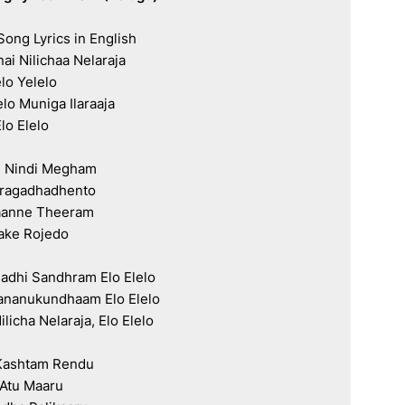
ong Lyrics in English

ai Nilichaa Nelaraja

lo Yelelo

lo Muniga Ilaraaja

lo Elelo

 Nindi Megham

aragadhadhento

anne Theeram

ake Rojedo

adhi Sandhram Elo Elelo

nanukundhaam Elo Elelo

licha Nelaraja, Elo Elelo

Kashtam Rendu

 Atu Maaru
