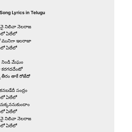
నై నిలిచా నెలరాజ

లో ఏలేలో

ో మునిగా ఇలరాజా

లో ఏలేలో

 నిండి మేఘం

 కరగదదేంటో

 తీరం తాకే రోజేదో

కనబడేదీ సంద్రం

లో ఏలేలో

చుక్కననుకుందాం

లో ఏలేలో

నై నిలిచా నెలరాజ

లో ఏలేలో
