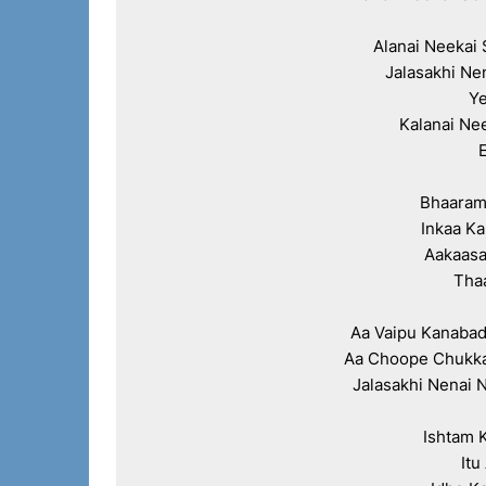
Alanai Neekai S
Jalasakhi Nen
Ye
Kalanai Nee
E
Bhaaram
Inkaa K
Aakaasa
Tha
Aa Vaipu Kanabad
Aa Choope Chukka
Jalasakhi Nenai Ni
Ishtam 
Itu