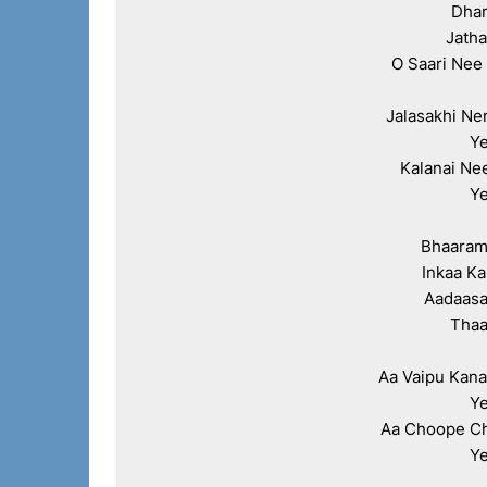
Dhar
Jatha
O Saari Nee
Jalasakhi Nen
Ye
Kalanai Nee
Ye
Bhaaram
Inkaa K
Aadaasa
Thaa
Aa Vaipu Kan
Ye
Aa Choope C
Ye