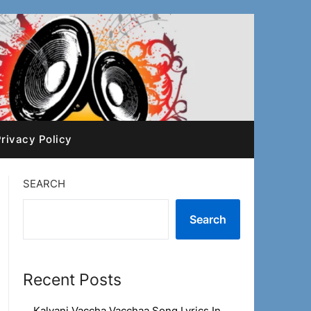
rivacy Policy
SEARCH
Search
Recent Posts
Kalyani Vaccha Vacchaa Song Lyrics In