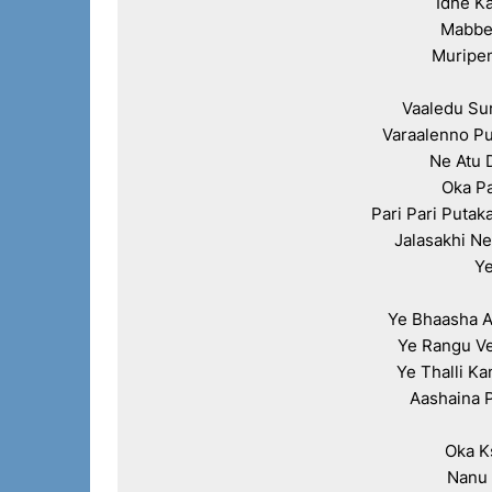
Idhe Ka
Mabbe 
Muripem
Vaaledu Su
Varaalenno Pu
Ne Atu 
Oka Pa
Pari Pari Putak
Jalasakhi Nen
Ye
Ye Bhaasha A
Ye Rangu Ve
Ye Thalli K
Aashaina 
Oka K
Nanu 