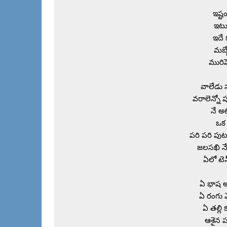
ఇష్ట
ఇటు
ఇదే 
మబ్బ
మురిప
వాలేడు 
వరాలెన్నో 
నే అట
ఒక 
పరి పరి పుట
జలసఖి నే
ఏలో టెన
ఏ భాష అన
ఏ రంగు వ
ఏ తల్లి 
ఆశైన ప