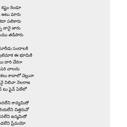
ం కష్టం రెండూ

 అటు మారు

కదా పలికారు

ే వానై జారు

ెము తడిపారు

సూరీడు సందాలకి

పులిమాక ఈ భూమికి

ు దారి చేరగా

పరి చాలదు

కలు కావాలో చెల్లునా

నై నిలిచా నెలరాజ

్ టు ఫైవ్ ఏలేలో

లేని కావ్యమిదో

ెయలేని చిత్తరువో

కనలేని జన్మమిదో

డలేని ప్రేమయో
