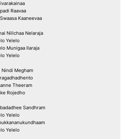
ivarakainaa

padi Raavaa

 Swaasa Kaaneevaa

ai Nilichaa Nelaraja

lo Yelelo

lo Munigaa Ilaraja

lo Yelelo

 Nindi Megham

aragadhadhento

anne Theeram

ke Rojedho

abadadhee Sandhram

lo Yelelo

hukkananukundhaam

lo Yelelo
